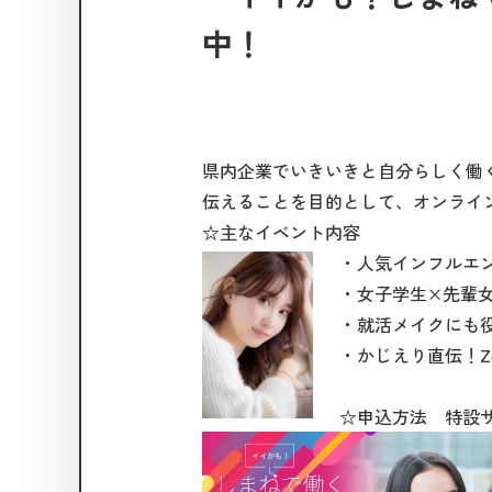
中！
県内企業でいきいきと自分らしく働
伝えることを目的として、オンライ
☆主なイベント内容
・人気インフルエ
・女子学生×先輩
・就活メイクにも
・かじえり直伝！Z
☆申込方法 特設